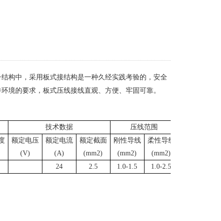
子结构中，采用板式接结构是一种久经实践考验的，安全
件环境的要求，板式压线接线直观、方便、牢固可靠。
技术数据
压线范围
度
额定电压
额定电流
额定截面
刚性导线
柔性导线
(V)
(A)
(mm2)
(mm2)
(mm2)
24
2.5
1.0-1.5
1.0-2.5